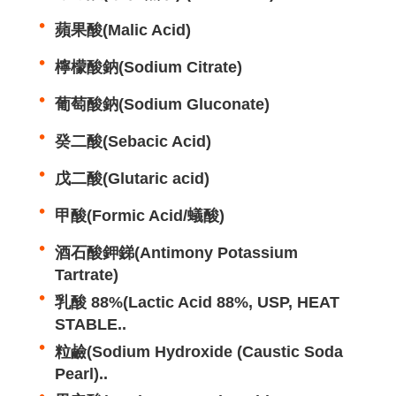
蘋果酸(Malic Acid)
檸檬酸鈉(Sodium Citrate)
葡萄酸鈉(Sodium Gluconate)
癸二酸(Sebacic Acid)
戊二酸(Glutaric acid)
甲酸(Formic Acid/蟻酸)
酒石酸鉀銻(Antimony Potassium
Tartrate)
乳酸 88%(Lactic Acid 88%, USP, HEAT
STABLE..
粒鹼(Sodium Hydroxide (Caustic Soda
Pearl)..