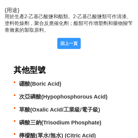
{用途}
用於生產2-乙基己酸鹽和酯類。2-乙基己酸鹽類可作清漆、
塗料乾燥劑，聚合反應催化劑；酯類可作增塑劑和藥物羧苄
青黴素的製取原料。
其他型號
硼酸(Boric Acid)
次亞磷酸(Hypophosphorous Acid)
草酸(Oxalic Acid/工業級/電子級)
磷酸三鈉(Trisodium Phosphate)
檸檬酸(單水/無水) (Citric Acid)