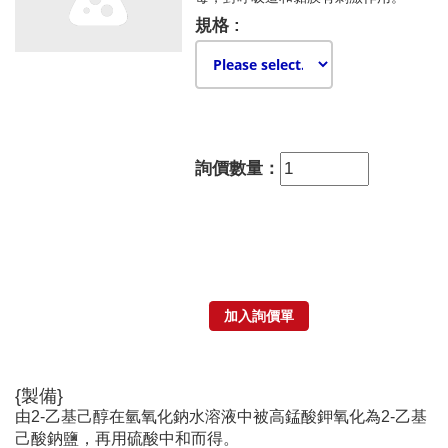
規格 :
詢價數量：
{製備}
由2-乙基己醇在氫氧化鈉水溶液中被高錳酸鉀氧化為2-乙基
己酸鈉鹽，再用硫酸中和而得。