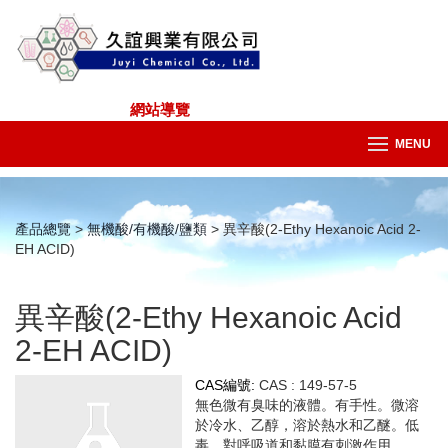
網站導覽
MENU
產品總覽
>
無機酸/有機酸/鹽類
> 異辛酸(2-Ethy Hexanoic Acid 2-
EH ACID)
異辛酸(2-Ethy Hexanoic Acid
2-EH ACID)
CAS編號:
CAS : 149-57-5
無色微有臭味的液體。有手性。微溶
於冷水、乙醇，溶於熱水和乙醚。低
毒，對呼吸道和黏膜有刺激作用。