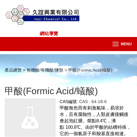
網站導覽
MENU
產品總覽
>
無機酸/有機酸/鹽類
> 甲酸(Formic Acid/蟻酸)
甲酸(Formic Acid/蟻酸)
CAS編號:
CAS : 64-18-6
甲酸無色而有刺激氣味，易溶於
水，且有
腐蝕
性，人類
皮膚
接觸後
會起泡紅腫。
熔點
8.4℃，
沸
點
100.8℃。由於甲酸的結構特殊，
它的一個
氫原子
和
羧基
直接相連。