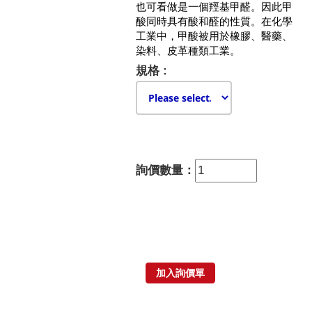
也可看做是一個
羥基
甲醛
。因此甲
酸同時具有
酸
和
醛
的性質。在
化學
工業
中，甲酸被用於
橡膠
、醫藥、
染料
、
皮革
種類工業。
規格 :
詢價數量：