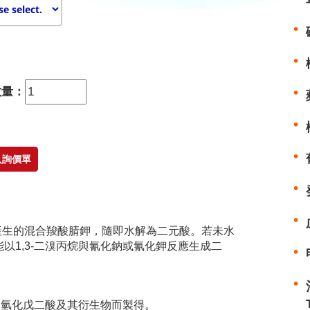
數量：
產生的混合羧酸腈鉀，隨即水解為二元酸。若未水
以1,3-二溴丙烷與氰化鈉或氰化鉀反應生成二
由氫化戊二酸及其衍生物而製得。