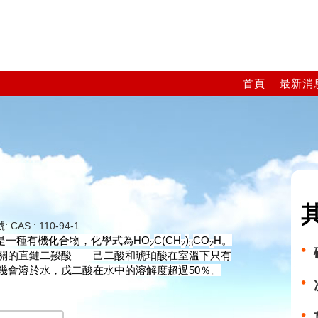
首頁
最新消
號:
CAS : 110-94-1
是一種
有機化合物
，
化學式
為HO
C(CH
)
CO
H。
2
2
3
2
關的直鏈
二羧酸
——
己二酸
和
琥珀酸
在室溫下只有
幾會溶於水，戊二酸在水中的溶解度超過50％。