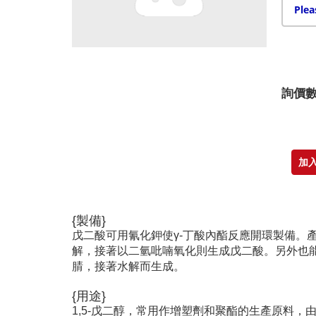
詢價
{製備}
戊二酸可用氰化鉀使γ-丁酸內酯反應開環製備。
解，接著以二氫吡喃氧化則生成戊二酸。另外也能
腈，接著水解而生成。
{用途}
1,5-戊二醇，常用作增塑劑和聚酯的生產原料，