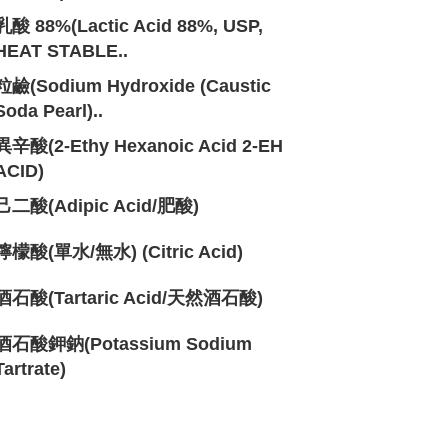
乳酸 88%(Lactic Acid 88%, USP,
HEAT STABLE..
粒鹼(Sodium Hydroxide (Caustic
Soda Pearl)..
異辛酸(2-Ethy Hexanoic Acid 2-EH
ACID)
己二酸(Adipic Acid/肥酸)
檸檬酸(單水/無水) (Citric Acid)
酒石酸(Tartaric Acid/天然酒石酸)
酒石酸鉀鈉(Potassium Sodium
Tartrate)