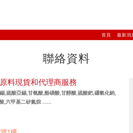
首頁
最新消
聯絡資料
學原料現貨和代理商服務
硫酸亞錫,甘氨酸,酚磺酸,甘醇酸,硫酸鈀,硼氫化鈉,
甲基二矽氮烷 ......
2號1樓