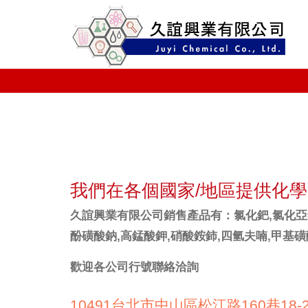
我們在各個國家/地區提供化
久誼興業有限公司銷售產品有：氯化鈀,氯化亞錫,
酚磺酸鈉,高錳酸鉀,硝酸銨鈰,四氫夫喃,甲基磺酸,六
歡迎各公司行號聯絡洽詢
10491台北市中山區松江路160巷18-