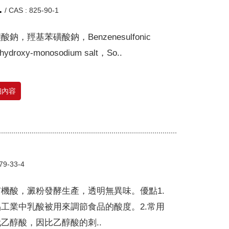
.
/
CAS : 825-90-1
酸鈉，羥基苯磺酸鈉，Benzenesulfonic
hydroxy-monosodium salt，So..
細內容
79-33-4
機酸，澱粉發酵生產，透明無異味。優點1.
工業中乳酸被用來調節食品的酸度。2.常用
乙醇酸，因比乙醇酸的刺..