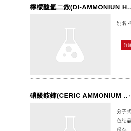
檸檬酸氫二銨(DI-AMMONIUN H.
別名
詳
硝酸銨鈰(CERIC AMMONIUM ..
/
分子式 
色结
保存。&