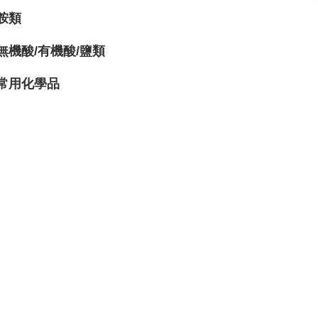
胺類
無機酸/有機酸/鹽類
常用化學品