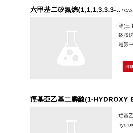
六甲基二矽氮烷(1,1,1,3,3,3-..
/
CAS 
雙(三
矽胺烷
是氨中
詳
羥基亞乙基二膦酸(1-HYDROXY E
羥基乙叉
hydrox