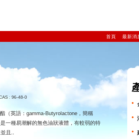
首頁
最新消
品
CAS : 96-48-0
酯（英語：gamma-Butyrolactone，簡稱
）是一種易潮解的無色油狀液體，有較弱的特
並且..