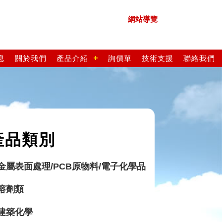
網站導覽
息
關於我們
產品介紹
詢價單
技術支援
聯絡我們
產品類別
金屬表面處理/PCB原物料/電子化學品
溶劑類
建築化學