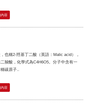
細內容
，也稱2-羥基丁二酸（英語：Malic acid），
二羧酸，化學式為C4H6O5。分子中含有一
稱碳原子..
細內容