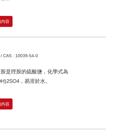
細內容
/
CAS : 10039-54-0
羥胺是羥胺的硫酸鹽，化學式為
3OH)2SO4，易溶於水。
細內容