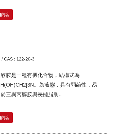
細內容
.
/
CAS : 122-20-3
丙醇胺是一種有機化合物，結構式為
3CH(OH)CH2]3N。為液態，具有弱鹼性，易
於三異丙醇胺與長鏈脂肪..
細內容