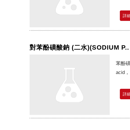
詳
對苯酚磺酸鈉 (二水)(SODIUM P..
苯酚磺
acid，
詳