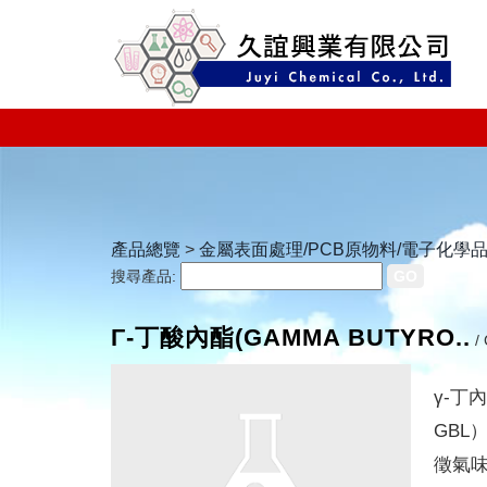
產品總覽
>
金屬表面處理/PCB原物料/電子化學
搜尋產品:
Γ-丁酸內酯(GAMMA BUTYRO..
/
γ-丁內
GBL
徵氣味