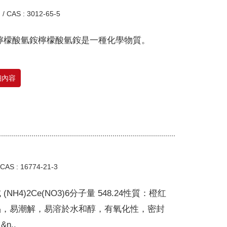
.
/
CAS : 3012-65-5
 檸檬酸氫銨檸檬酸氫銨是一種化學物質。
細內容
CAS : 16774-21-3
(NH4)2Ce(NO3)6分子量 548.24性質：橙红
晶，易潮解，易溶於水和醇，有氧化性，密封
n..